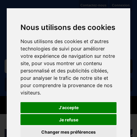
Contactez-nous
Connexion
VENTE ET RÉPARATION DE CYCLES À JAUX (COMPIÈGNE)
Nous utilisons des cookies
Nous utilisons des cookies et d'autres
technologies de suivi pour améliorer
votre expérience de navigation sur notre
site, pour vous montrer un contenu
personnalisé et des publicités ciblées,
pour analyser le trafic de notre site et
Panier
(vide)
pour comprendre la provenance de nos
visiteurs.
MENU
J'accepte
Je refuse
VTT
ACCESSOIRES
SACS ET BIDONS
Changer mes préférences
CATALOGUE