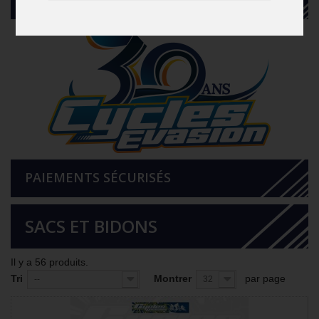
PAIEMENTS SÉCURISÉS
SACS ET BIDONS
Il y a 56 produits.
Tri
Montrer
par page
--
32