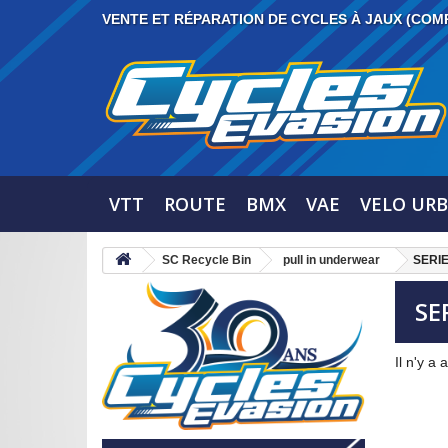
VENTE ET RÉPARATION DE CYCLES À JAUX (COM
VTT
ROUTE
BMX
VAE
VELO URB
SC Recycle Bin
pull in underwear
SERI
SE
Il n'y a