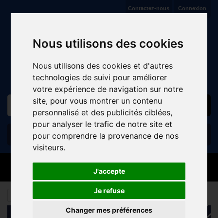
Contactez-nous
Connexion
VENTE ET RÉPARATION DE CYCLES À JAUX (COMPIÈGNE)
Nous utilisons des cookies
Nous utilisons des cookies et d'autres
technologies de suivi pour améliorer
votre expérience de navigation sur notre
site, pour vous montrer un contenu
personnalisé et des publicités ciblées,
pour analyser le trafic de notre site et
Panier
(vide)
pour comprendre la provenance de nos
visiteurs.
MENU
J'accepte
Je refuse
SPORTWEAR
Changer mes préférences
CATALOGUE