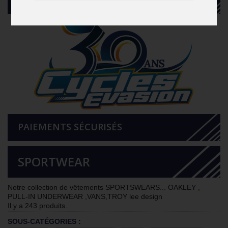
PAIEMENTS SÉCURISÉS
SPORTWEAR
Notre collection de vêtements SPORTSWEARS... OAKLEY ,
PULL-IN UNDERWEAR ,VANS,TROY lee design
Il y a 243 produits.
SOUS-CATÉGORIES :