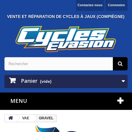
Contactez-nous
Connexion
VENTE ET RÉPARATION DE CYCLES À JAUX (COMPIÈGNE)
Panier
(vide)
MENU
VAE
GRAVEL