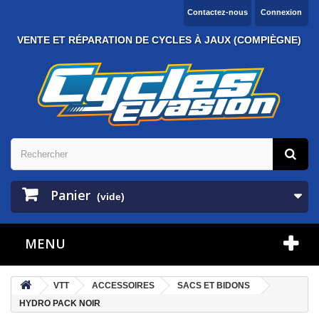
Contactez-nous
Connexion
VENTE ET RÉPARATION DE CYCLES À JAUX (COMPIÈGNE)
Panier
(vide)
MENU
VTT
ACCESSOIRES
SACS ET BIDONS
HYDRO PACK NOIR