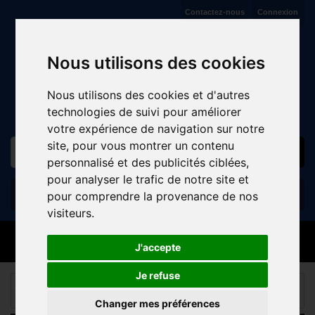
Contactez-nous
Connexion
VENTE ET RÉPARATION DE CYCLES À JAUX (COMPIÈGNE)
Nous utilisons des cookies
Nous utilisons des cookies et d'autres
technologies de suivi pour améliorer
votre expérience de navigation sur notre
site, pour vous montrer un contenu
personnalisé et des publicités ciblées,
pour analyser le trafic de notre site et
Panier
(vide)
pour comprendre la provenance de nos
visiteurs.
MENU
J'accepte
Je refuse
ROUTE
TEXTILES ROUTE
MAILLOTS FEMMES
MANCHES COURTES
Changer mes préférences