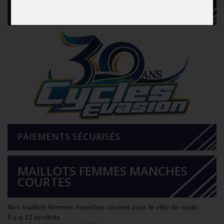
CATALOGUE
PAIEMENTS SÉCURISÉS
MAILLOTS FEMMES MANCHES
COURTES
Nos maillots femmes manches courtes pour le vélo de route.
Il y a 12 produits.