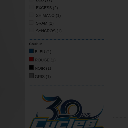
BBB
(17)
EXCESS
(2)
SHIMANO
(1)
SRAM
(2)
SYNCROS
(1)
Couleur
BLEU
(1)
ROUGE
(1)
NOIR
(1)
GRIS
(1)