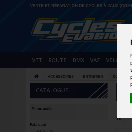
VENTE ET RÉPARATION DE CYCLES À JAUX (COM
VTT
ROUTE
BMX
VAE
VELO URB
ACCESSOIRES
ENTRETIEN
OUTILS
CATALOGUE
OU
NOTRE 
Filtres actifs :
Il y a 34
Tri
--
Fabricant