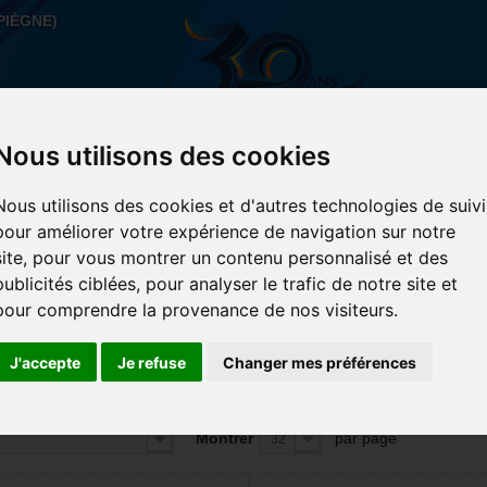
PIÈGNE)
Nous utilisons des cookies
Nous utilisons des cookies et d'autres technologies de suivi
AIN
ACCESSOIRES
SPORTS URBAIN
PROMOS-
pour améliorer votre expérience de navigation sur notre
site, pour vous montrer un contenu personnalisé et des
publicités ciblées, pour analyser le trafic de notre site et
pour comprendre la provenance de nos visiteurs.
TILS
J'accepte
Je refuse
Changer mes préférences
SELECTION D'OUTILS VELO
 produits.
Montrer
par page
32