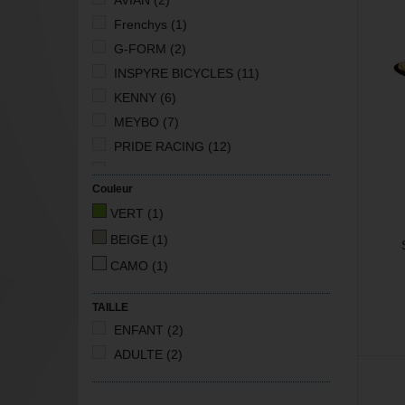
AVIAN
(2)
Frenchys
(1)
G-FORM
(2)
INSPYRE BICYCLES
(11)
KENNY
(6)
MEYBO
(7)
PRIDE RACING
(12)
Reverse Components
(4)
Couleur
SPEEDCO
(3)
VERT
(1)
TITLE
(2)
BEIGE
(1)
CAMO
(1)
TAILLE
ENFANT
(2)
ADULTE
(2)