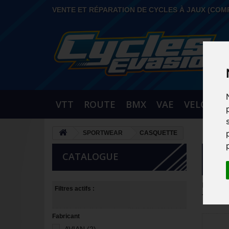
VENTE ET RÉPARATION DE CYCLES À JAUX (COM
VTT
ROUTE
BMX
VAE
VELO URB
SPORTWEAR
CASQUETTE
CATALOGUE
CA
Il y a 50
Filtres actifs :
Tri
--
Fabricant