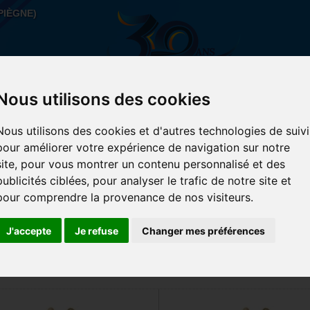
PIÈGNE)
Nous utilisons des cookies
Nous utilisons des cookies et d'autres technologies de suivi
AIN
ACCESSOIRES
SPORTS URBAIN
PROMOS-
pour améliorer votre expérience de navigation sur notre
site, pour vous montrer un contenu personnalisé et des
publicités ciblées, pour analyser le trafic de notre site et
pour comprendre la provenance de nos visiteurs.
SQUETTE
J'accepte
Je refuse
Changer mes préférences
 produits.
Montrer
par page
32