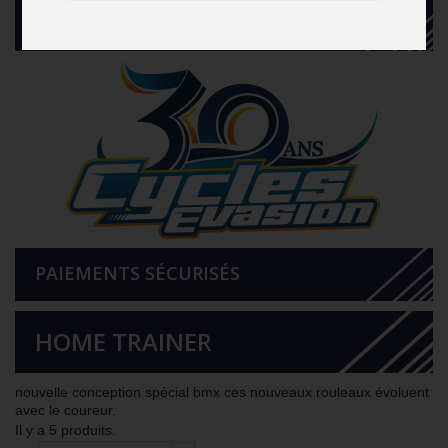
CATALOGUE
PAIEMENTS SÉCURISÉS
HOME TRAINER
nouvelle conception spécial bmx ces nouveaux rouleaux évoluent
avec le coureur.
Il y a 5 produits.