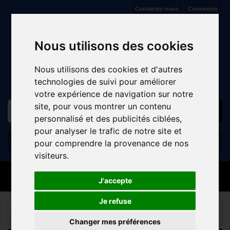
Contactez-nous
Connexion
VENTE ET RÉPARATION DE CYCLES À JAUX (COMPIÈGNE)
Nous utilisons des cookies
Nous utilisons des cookies et d'autres
technologies de suivi pour améliorer
votre expérience de navigation sur notre
site, pour vous montrer un contenu
personnalisé et des publicités ciblées,
pour analyser le trafic de notre site et
Panier
(vide)
pour comprendre la provenance de nos
visiteurs.
MENU
J'accepte
Je refuse
BMX
ACCESSOIRES DIVERS BMX
HOME
TRAINER
Changer mes préférences