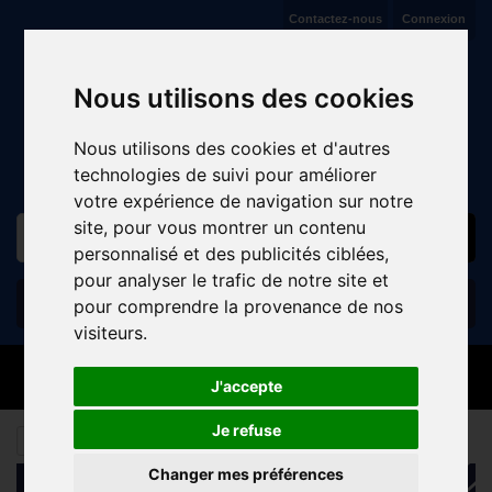
Contactez-nous
Connexion
VENTE ET RÉPARATION DE CYCLES À JAUX (COMPIÈGNE)
Nous utilisons des cookies
Nous utilisons des cookies et d'autres
technologies de suivi pour améliorer
votre expérience de navigation sur notre
site, pour vous montrer un contenu
personnalisé et des publicités ciblées,
pour analyser le trafic de notre site et
Panier
(vide)
pour comprendre la provenance de nos
visiteurs.
MENU
J'accepte
Je refuse
ACCESSOIRES
ECLAIRAGES
Changer mes préférences
CATALOGUE