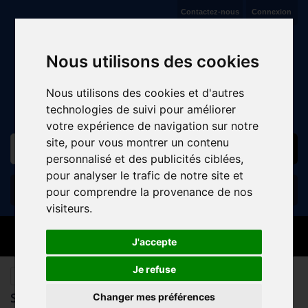
Contactez-nous
Connexion
VENTE ET RÉPARATION DE CYCLES À JAUX (COMPIÈGNE)
Nous utilisons des cookies
Nous utilisons des cookies et d'autres
technologies de suivi pour améliorer
votre expérience de navigation sur notre
site, pour vous montrer un contenu
personnalisé et des publicités ciblées,
pour analyser le trafic de notre site et
Panier
(vide)
pour comprendre la provenance de nos
visiteurs.
MENU
J'accepte
Je refuse
sitemap
SITEMAP
Changer mes préférences