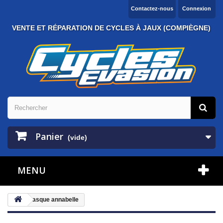
Contactez-nous
Connexion
VENTE ET RÉPARATION DE CYCLES À JAUX (COMPIÈGNE)
Panier
(vide)
MENU
casque annabelle