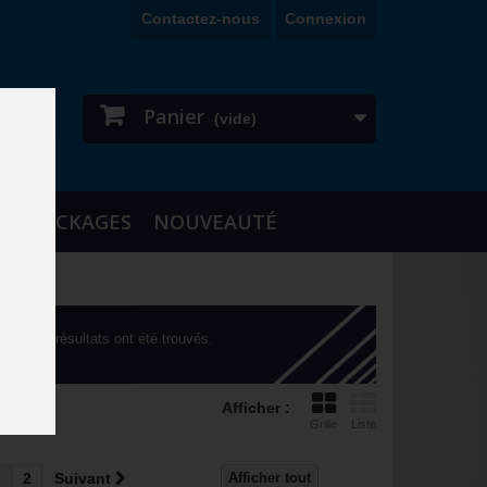
Contactez-nous
Connexion
Panier
(vide)
DESTOCKAGES
NOUVEAUTÉ
47 résultats ont été trouvés.
Afficher :
Grille
Liste
2
Suivant
Afficher tout