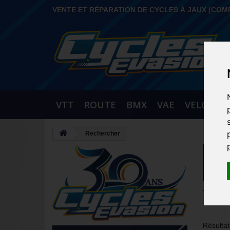
VENTE ET RÉPARATION DE CYCLES À JAUX (COM
VTT
ROUTE
BMX
VAE
VELO URB
Rechercher
RE
Tri
--
Résultat