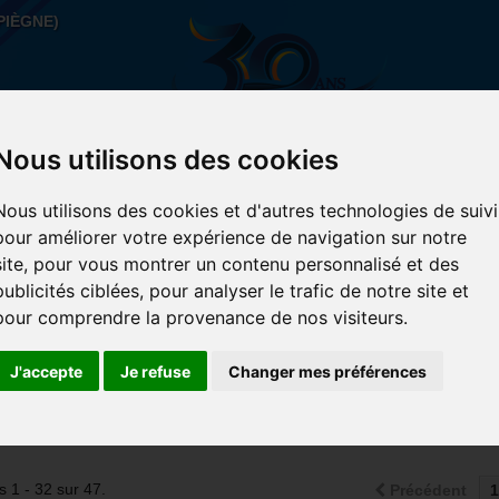
PIÈGNE)
Nous utilisons des cookies
Nous utilisons des cookies et d'autres technologies de suivi
AIN
ACCESSOIRES
SPORTS URBAIN
PROMOS-
pour améliorer votre expérience de navigation sur notre
site, pour vous montrer un contenu personnalisé et des
publicités ciblées, pour analyser le trafic de notre site et
pour comprendre la provenance de nos visiteurs.
CHERCHER
"CONCORDE V3"
J'accepte
Je refuse
Changer mes préférences
Montrer
par page
32
s 1 - 32 sur 47.
Précédent
1