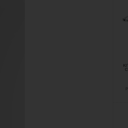
KI
C
P