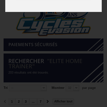
PAIEMENTS SÉCURISÉS
RECHERCHER
"ELITE HOME
TRAINER"
203 résultats ont été trouvés.
Tri
Montrer
par page
--
32
1
2
3
...
7
Afficher tout