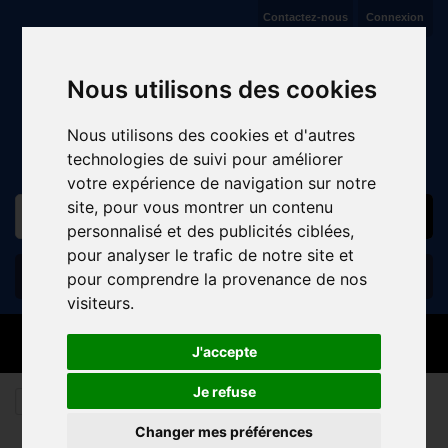
Contactez-nous
Connexion
VENTE ET RÉPARATION DE CYCLES À JAUX (COMPIÈGNE)
Nous utilisons des cookies
Nous utilisons des cookies et d'autres
technologies de suivi pour améliorer
votre expérience de navigation sur notre
site, pour vous montrer un contenu
personnalisé et des publicités ciblées,
pour analyser le trafic de notre site et
Panier
(vide)
pour comprendre la provenance de nos
visiteurs.
MENU
J'accepte
Je refuse
Rechercher
Changer mes préférences